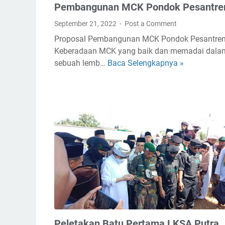
Pembangunan MCK Pondok Pesantre
September 21, 2022
Post a Comment
Proposal Pembangunan MCK Pondok Pesantre
Keberadaan MCK yang baik dan memadai dala
sebuah lemb…
Baca Selengkapnya »
P
r
o
p
o
s
a
l
M
o
h
o
n
B
Peletakan Batu Pertama LKSA Putra