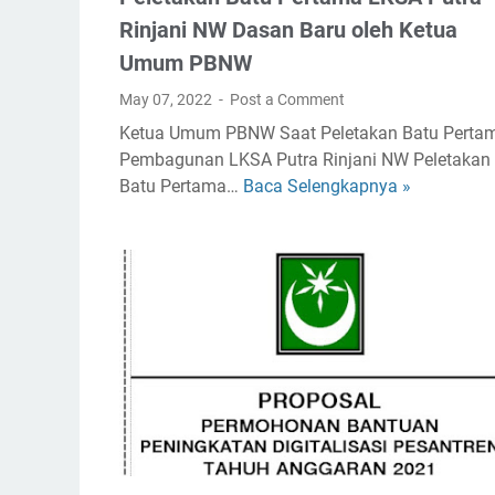
a
Rinjani NW Dasan Baru oleh Ketua
n
Umum PBNW
t
u
May 07, 2022
Post a Comment
a
Ketua Umum PBNW Saat Peletakan Batu Perta
n
Pembagunan LKSA Putra Rinjani NW Peletakan
D
Batu Pertama…
Baca Selengkapnya »
P
a
e
n
l
a
e
P
t
e
a
m
k
b
a
a
n
n
B
g
a
u
t
n