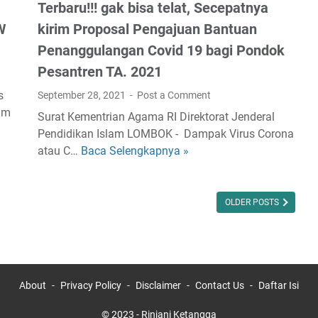
a
Terbaru!!! gak bisa telat, Secepatnya
e
n
r
W
kirim Proposal Pengajuan Bantuan
g
n
Penanggulangan Covid 19 bagi Pondok
g
M
Pesantren TA. 2021
a
i
T
f
s
September 28, 2021
Post a Comment
e
t
am
Surat Kementrian Agama RI Direktorat Jenderal
k
a
Pendidikan Islam LOMBOK - Dampak Virus Corona
a
h
atau C…
Baca Selengkapnya »
T
n
u
e
k
l
r
a
F
b
OLDER POSTS
n
a
a
P
i
r
e
z
u
n
i
!
t
n
About
Privacy Policy
Disclaimer
Contact Us
Daftar Isi
!
i
N
!
n
W
© 2023 -
Rinjani Ketangga