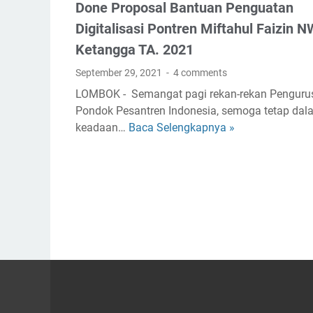
Done Proposal Bantuan Penguatan
u
a
P
Digitalisasi Pontren Miftahul Faizin N
n
e
Ketangga TA. 2021
M
r
C
September 29, 2021
4 comments
t
K
a
LOMBOK - Semangat pagi rekan-rekan Penguru
P
m
Pondok Pesantren Indonesia, semoga tetap dal
o
a
keadaan…
Baca Selengkapnya »
D
n
L
o
d
K
n
o
S
e
k
A
P
P
P
r
e
u
o
s
t
p
a
r
o
n
a
s
t
R
a
r
i