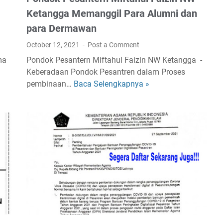
i
Ketangga Memanggil Para Alumni dan
f
para Dermawan
t
October 12, 2021
Post a Comment
a
h
ma
Pondok Pesantern Miftahul Faizin NW Ketangga -
u
Keberadaan Pondok Pesantren dalam Proses
l
pembinaan…
Baca Selengkapnya »
P
F
o
a
n
i
d
z
o
i
k
n
P
N
e
W
s
K
a
e
n
t
t