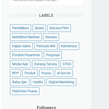
LABELS
Pendidikan
Sosial
Bansos PKH
Nahdlatul Wathan
Bansos
Kajian Islam
Pemuda NW
Kemensos
Pondok Pesantren
Proposal
Modul Ajar
Karang Taruna
DTKS
RPP
Produk
Puasa
al-Qur'an
Baha Ajar
Hadits
Digital Marketing
Pedoman Puasa
Followers