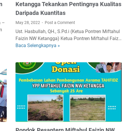
n
Ketangga Tekankan Pentingnya Kualitas
Daripada Kuantitas
n –
May 28, 2022
Post a Comment
m
Ust. Hasbullah, QH., S.Pd.i (Ketua Pontren Miftahul
Faizin NW Ketangga) Ketua Pontren Miftahul Faiz…
Baca Selengkapnya »
K
e
t
u
a
P
o
n
t
r
e
n
Pondok Pesantern Miftahul Faizin NW
M