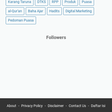
Karang Taruna
DTKS
RPP
Produk
Puasa
al-Qur'an
Baha Ajar
Hadits
Digital Marketing
Pedoman Puasa
Followers
About
Privacy Policy
Disclaimer
Contact Us
Daftar Isi